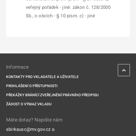
veřejný pořádek - jiné: zákon č. 128/2000
Sb., o obcích - § 10 písm. c) - jiné
Informace
KONTAKTY PRO VKLADATELE A UŽIVATELE
PROHLÁŠENÍ O PŘÍSTUPNOSTI
PŘEKÁŽKY BRÁNÍCÍ ZVEŘEJNĚNÍ PRÁVNÍHO PŘEDPISU
ŽÁDOST O VÝMAZ VKLADU
Máte dotaz? Napište nám
sbirkausc@mv.gov.cz
⧉