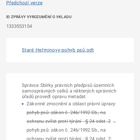
Předchozí verze
ID ZPRÁVY VYROZUMĚNÍ O VKLADU
1333553154
Staré Heřminovy-pohyb psů.odt
Správce Sbírky právních předpisů územních
samosprávných celků a některých správních
úřadů provedl opravu metadat:
Zákonné zmocnění a oblast právní úpravy:
pohyb psů: zákon č. 246/1992 Sb., na
ochranu zvířat proti týrání - § 24 odst. 2
→
pohyb psů: zákon č. 246/1992 Sb., na
ochranu zvířat proti týrání - § 24 odst. 2;