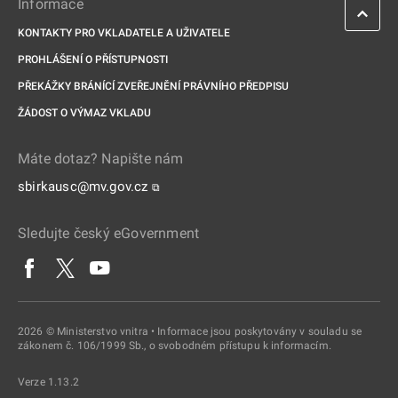
Informace
KONTAKTY PRO VKLADATELE A UŽIVATELE
PROHLÁŠENÍ O PŘÍSTUPNOSTI
PŘEKÁŽKY BRÁNÍCÍ ZVEŘEJNĚNÍ PRÁVNÍHO PŘEDPISU
ŽÁDOST O VÝMAZ VKLADU
Máte dotaz? Napište nám
sbirkausc@mv.gov.cz
⧉
Sledujte český eGovernment
2026 © Ministerstvo vnitra • Informace jsou poskytovány v souladu se
zákonem č. 106/1999 Sb., o svobodném přístupu k informacím.
Verze 1.13.2