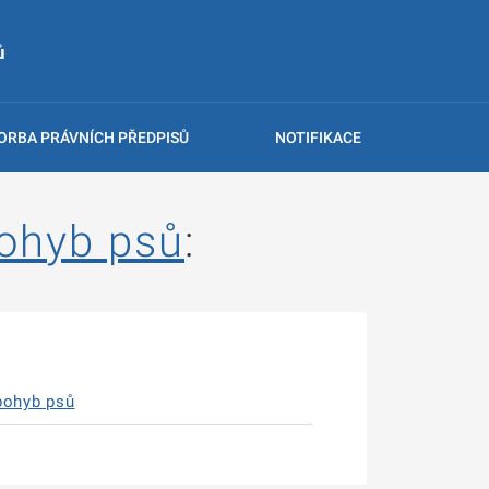
ů
ORBA PRÁVNÍCH PŘEDPISŮ
NOTIFIKACE
pohyb psů
:
 pohyb psů