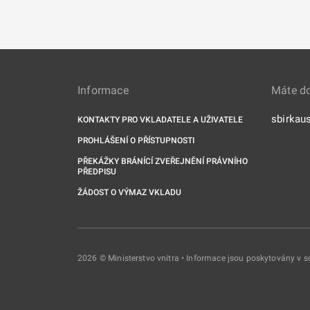
Informace
Máte d
sbirkau
KONTAKTY PRO VKLADATELE A UŽIVATELE
PROHLÁŠENÍ O PŘÍSTUPNOSTI
PŘEKÁŽKY BRÁNÍCÍ ZVEŘEJNĚNÍ PRÁVNÍHO
PŘEDPISU
ŽÁDOST O VÝMAZ VKLADU
2026 © Ministerstvo vnitra • Informace jsou poskytovány v