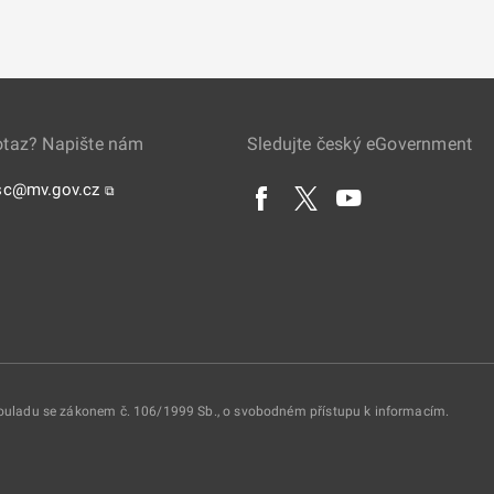
otaz? Napište nám
Sledujte český eGovernment
sc@mv.gov.cz
⧉
 souladu se zákonem č. 106/1999 Sb., o svobodném přístupu k informacím.