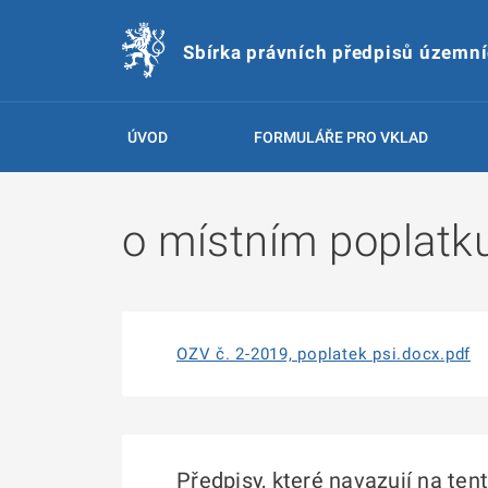
Sbírka právních předpisů územn
ÚVOD
FORMULÁŘE PRO VKLAD
o místním poplatk
OZV č. 2-2019, poplatek psi.docx.pdf
Předpisy, které navazují na ten