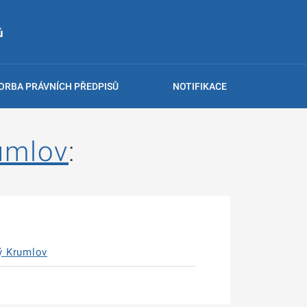
ů
ORBA PRÁVNÍCH PŘEDPISŮ
NOTIFIKACE
umlov
:
ý Krumlov