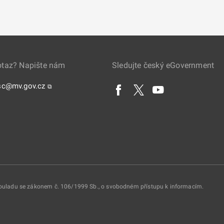
otaz? Napište nám
Sledujte český eGovernment
sc@mv.gov.cz
⧉
 souladu se zákonem č. 106/1999 Sb., o svobodném přístupu k informacím.