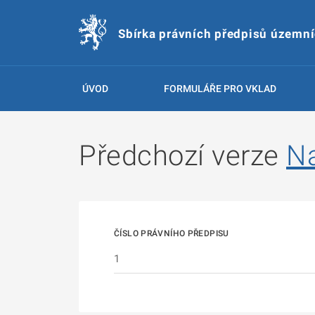
Sbírka právních předpisů územn
ÚVOD
FORMULÁŘE PRO VKLAD
Předchozí verze
N
ČÍSLO PRÁVNÍHO PŘEDPISU
1