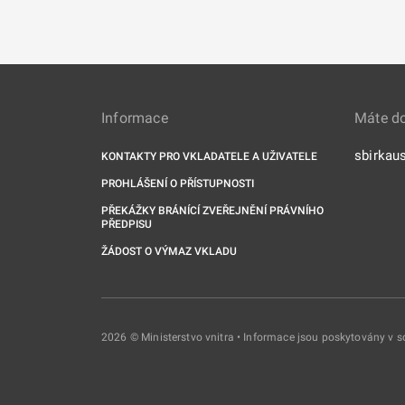
Informace
Máte d
sbirkau
KONTAKTY PRO VKLADATELE A UŽIVATELE
PROHLÁŠENÍ O PŘÍSTUPNOSTI
PŘEKÁŽKY BRÁNÍCÍ ZVEŘEJNĚNÍ PRÁVNÍHO
PŘEDPISU
ŽÁDOST O VÝMAZ VKLADU
2026 © Ministerstvo vnitra • Informace jsou poskytovány v