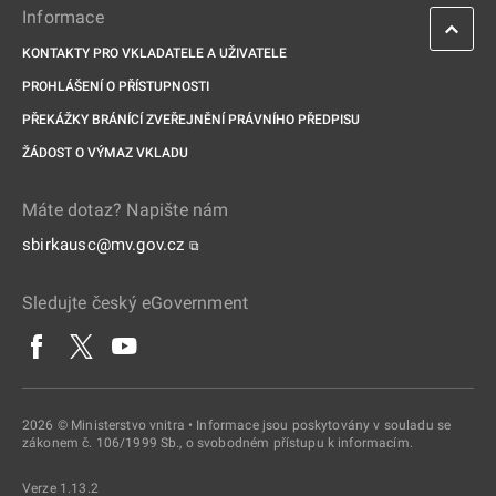
Informace
KONTAKTY PRO VKLADATELE A UŽIVATELE
PROHLÁŠENÍ O PŘÍSTUPNOSTI
PŘEKÁŽKY BRÁNÍCÍ ZVEŘEJNĚNÍ PRÁVNÍHO PŘEDPISU
ŽÁDOST O VÝMAZ VKLADU
Máte dotaz? Napište nám
sbirkausc@mv.gov.cz
⧉
Sledujte český eGovernment
2026 © Ministerstvo vnitra • Informace jsou poskytovány v souladu se
zákonem č. 106/1999 Sb., o svobodném přístupu k informacím.
Verze 1.13.2