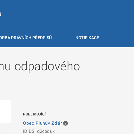
ů
ORBA PRÁVNÍCH PŘEDPISŮ
NOTIFIKACE
ému odpadového
PUBLIKUJÍCÍ
Obec Pluhův Žďár
ID DS: q2cbquk