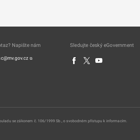
otaz? Napište nám
Sledujte český eGovernment
sc@mv.gov.cz
⧉
 souladu se zákonem č. 106/1999 Sb., o svobodném přístupu k informacím.