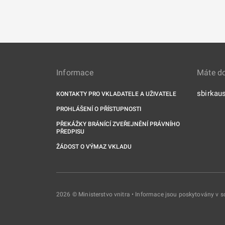
Informace
Máte d
sbirkau
KONTAKTY PRO VKLADATELE A UŽIVATELE
PROHLÁŠENÍ O PŘÍSTUPNOSTI
PŘEKÁŽKY BRÁNÍCÍ ZVEŘEJNĚNÍ PRÁVNÍHO
PŘEDPISU
ŽÁDOST O VÝMAZ VKLADU
2026 © Ministerstvo vnitra • Informace jsou poskytovány v