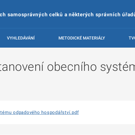
ích samosprávných celků a některých správních úřad
VYHLEDÁVÁNÍ
METODICKÉ MATERIÁLY
TV
stanovení obecního syst
tému odpadového hospodářství.pdf