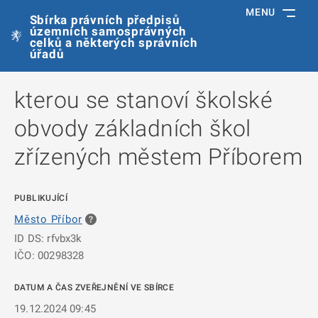
MENU
Sbírka právních předpisů
územních samosprávných
celků a některých správních
úřadů
kterou se stanoví školské
obvody základních škol
zřízených městem Příborem
PUBLIKUJÍCÍ
Město Příbor
ID DS: rfvbx3k
IČO: 00298328
DATUM A ČAS ZVEŘEJNĚNÍ VE SBÍRCE
19.12.2024 09:45