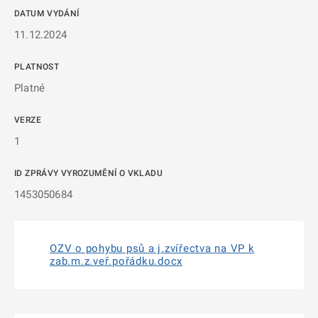
DATUM VYDÁNÍ
11.12.2024
PLATNOST
Platné
VERZE
1
ID ZPRÁVY VYROZUMĚNÍ O VKLADU
1453050684
OZV o pohybu psů a j.zvířectva na VP k
zab.m.z.veř.pořádku.docx