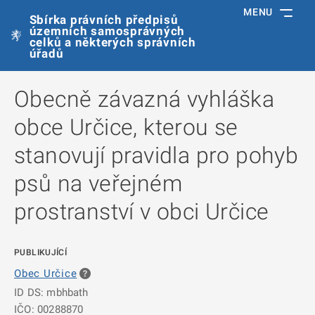
MENU
Sbírka právních předpisů
územních samosprávných
celků a některých správních
úřadů
Obecně závazná vyhláška
obce Určice, kterou se
stanovují pravidla pro pohyb
psů na veřejném
prostranství v obci Určice
PUBLIKUJÍCÍ
Obec Určice
ID DS: mbhbath
IČO: 00288870