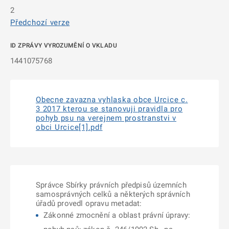
2
Předchozí verze
ID ZPRÁVY VYROZUMĚNÍ O VKLADU
1441075768
Obecne zavazna vyhlaska obce Urcice c.
3 2017 kterou se stanovuji pravidla pro
pohyb psu na verejnem prostranstvi v
obci Urcice[1].pdf
Správce Sbírky právních předpisů územních
samosprávných celků a některých správních
úřadů provedl opravu metadat:
Zákonné zmocnění a oblast právní úpravy: