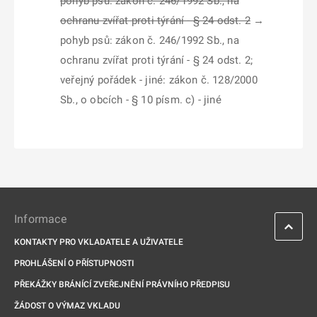
pohyb psů: zákon č. 246/1992 Sb., na
ochranu zvířat proti týrání - § 24 odst. 2
→
pohyb psů: zákon č. 246/1992 Sb., na
ochranu zvířat proti týrání - § 24 odst. 2;
veřejný pořádek - jiné: zákon č. 128/2000
Sb., o obcích - § 10 písm. c) - jiné
Informace
KONTAKTY PRO VKLADATELE A UŽIVATELE
PROHLÁŠENÍ O PŘÍSTUPNOSTI
PŘEKÁŽKY BRÁNÍCÍ ZVEŘEJNĚNÍ PRÁVNÍHO PŘEDPISU
ŽÁDOST O VÝMAZ VKLADU