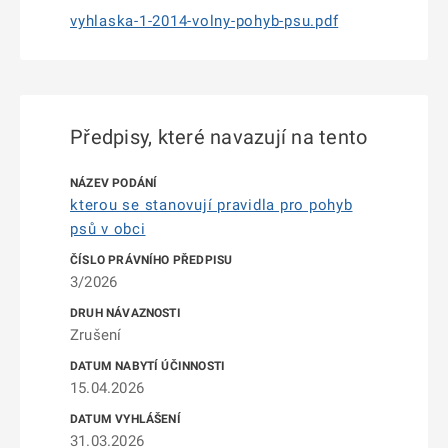
vyhlaska-1-2014-volny-pohyb-psu.pdf
Předpisy, které navazují na tento
kterou se stanovují pravidla pro pohyb
psů v obci
3/2026
Zrušení
15.04.2026
31.03.2026