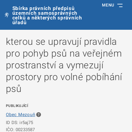
MENU
Sbírka právních předpisů
územních samosprávných
celků a některých správních
úřadů
kterou se upravují pravidla
pro pohyb psů na veřejném
prostranství a vymezují
prostory pro volné pobíhání
psů
PUBLIKUJÍCÍ
Obec Mezouň
ID DS: ir5aj75
IČO: 00233587