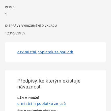
VERZE
1
ID ZPRÁVY VYROZUMĚNÍ O VKLADU
1239253959
ozv-mistni-poplatek-ze-psu.odt
Předpisy, ke kterým existuje
návaznost
o místním poplatku ze psů