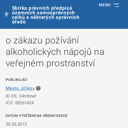
MENU
Sbírka právních předpisů
územních samosprávných
celků a některých správních
úřadů
o zákazu požívání
alkoholických nápojů na
veřejném prostranství
PUBLIKUJÍCÍ
Město Jiříkov
ID DS: 34mbzwf
IČO: 00261424
DATUM VYVĚŠENÍ NA ÚŘEDNÍ DESCE
30.05.2012