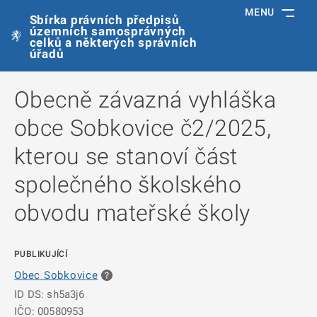
MENU
Sbírka právních předpisů
územních samosprávných
celků a některých správních
úřadů
Obecně závazná vyhláška
obce Sobkovice č2/2025,
kterou se stanoví část
společného školského
obvodu mateřské školy
PUBLIKUJÍCÍ
Obec Sobkovice
ID DS: sh5a3j6
IČO: 00580953