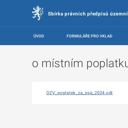
Sbírka právních předpisů územn
ÚVOD
FORMULÁŘE PRO VKLAD
o místním poplatk
OZV_poplatek_za_psa_2024.odt