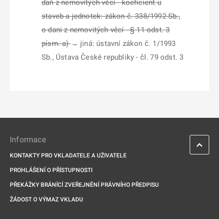
daň z nemovitých věcí - koeficient u
staveb a jednotek: zákon č. 338/1992 Sb.,
o dani z nemovitých věcí - § 11 odst. 3
písm. a)
→ jiná: ústavní zákon č. 1/1993
Sb., Ústava České republiky - čl. 79 odst. 3
Informace
KONTAKTY PRO VKLADATELE A UŽIVATELE
PROHLÁŠENÍ O PŘÍSTUPNOSTI
PŘEKÁŽKY BRÁNÍCÍ ZVEŘEJNĚNÍ PRÁVNÍHO PŘEDPISU
ŽÁDOST O VÝMAZ VKLADU