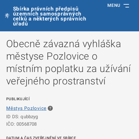
MENU
Sbírka právních předpisů
územních samosprávných
celků a některých správních
úřadů
Obecně závazná vyhláška
městyse Pozlovice o
místním poplatku za užívání
veřejného prostranství
PUBLIKUJÍCÍ
Městys Pozlovice
ID DS: qubbzyg
IČO: 00568708
DATUM A ČAS ZVEŘEJNĚNÍ VE SBÍRCE