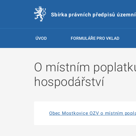
Sbírka právních předpisů územn
ÚVOD
FORMULÁŘE PRO VKLAD
O místním poplatk
hospodářství
Obec Mostkovice OZV o místním popla