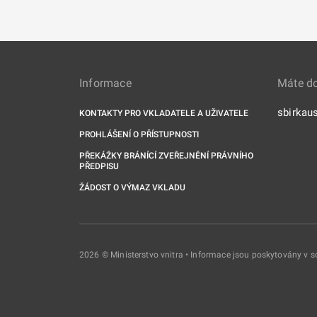
Informace
Máte d
sbirkau
KONTAKTY PRO VKLADATELE A UŽIVATELE
PROHLÁŠENÍ O PŘÍSTUPNOSTI
PŘEKÁŽKY BRÁNÍCÍ ZVEŘEJNĚNÍ PRÁVNÍHO
PŘEDPISU
ŽÁDOST O VÝMAZ VKLADU
2026 © Ministerstvo vnitra • Informace jsou poskytovány v