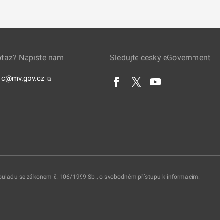
otaz? Napište nám
Sledujte český eGovernment
sc@mv.gov.cz
⧉
 souladu se zákonem č. 106/1999 Sb., o svobodném přístupu k informacím.