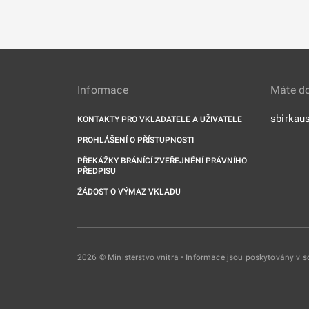
Informace
Máte d
sbirkau
KONTAKTY PRO VKLADATELE A UŽIVATELE
PROHLÁŠENÍ O PŘÍSTUPNOSTI
PŘEKÁŽKY BRÁNÍCÍ ZVEŘEJNĚNÍ PRÁVNÍHO
PŘEDPISU
ŽÁDOST O VÝMAZ VKLADU
2026 © Ministerstvo vnitra • Informace jsou poskytovány v