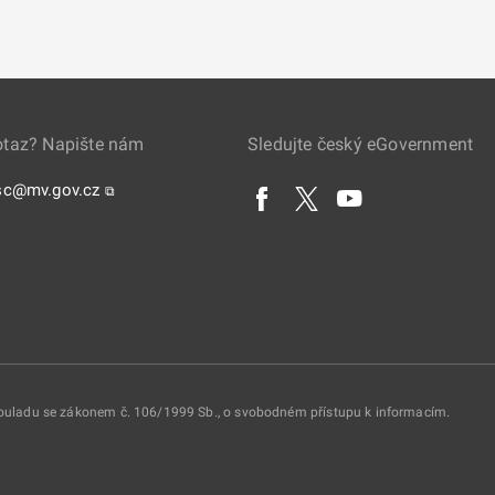
otaz? Napište nám
Sledujte český eGovernment
sc@mv.gov.cz
⧉
 souladu se zákonem č. 106/1999 Sb., o svobodném přístupu k informacím.