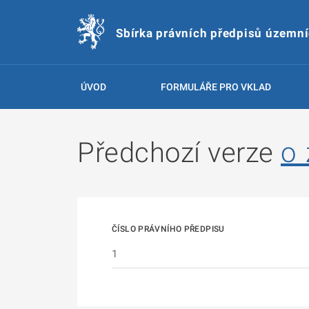
Sbírka právních předpisů územn
ÚVOD
FORMULÁŘE PRO VKLAD
Předchozí verze
o 
ČÍSLO PRÁVNÍHO PŘEDPISU
1