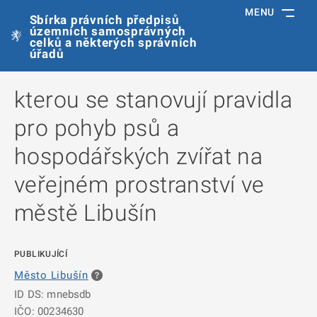
MENU
Sbírka právních předpisů
územních samosprávných
celků a některých správních
úřadů
kterou se stanovují pravidla
pro pohyb psů a
hospodářských zvířat na
veřejném prostranství ve
městě Libušín
PUBLIKUJÍCÍ
Město Libušín
ID DS: mnebsdb
IČO: 00234630