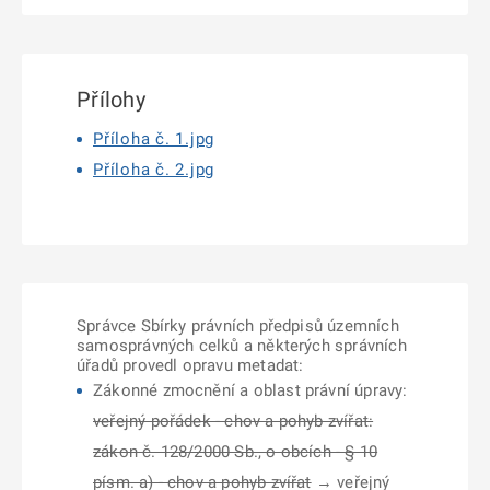
Přílohy
Příloha č. 1.jpg
Příloha č. 2.jpg
Správce Sbírky právních předpisů územních
samosprávných celků a některých správních
úřadů provedl opravu metadat:
Zákonné zmocnění a oblast právní úpravy:
veřejný pořádek - chov a pohyb zvířat:
zákon č. 128/2000 Sb., o obcích - § 10
písm. a) - chov a pohyb zvířat
→ veřejný