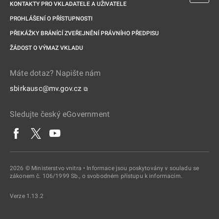
KONTAKTY PRO VKLADATELE A UŽIVATELE
PROHLÁŠENÍ O PŘÍSTUPNOSTI
PŘEKÁŽKY BRÁNÍCÍ ZVEŘEJNĚNÍ PRÁVNÍHO PŘEDPISU
ŽÁDOST O VÝMAZ VKLADU
Máte dotaz? Napište nám
sbirkausc@mv.gov.cz
⧉
Sledujte český eGovernment
2026 © Ministerstvo vnitra • Informace jsou poskytovány v souladu se
zákonem č. 106/1999 Sb., o svobodném přístupu k informacím.
Verze 1.13.2