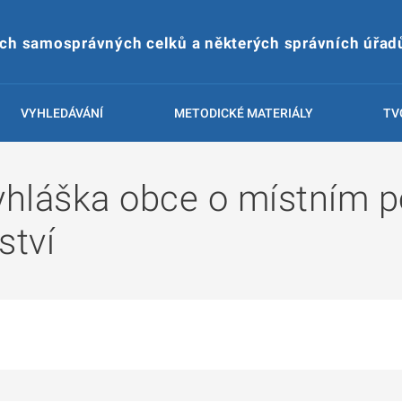
ích samosprávných celků a některých správních úřad
VYHLEDÁVÁNÍ
METODICKÉ MATERIÁLY
TV
hláška obce o místním po
ství