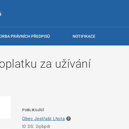
ů
ORBA PRÁVNÍCH PŘEDPISŮ
NOTIFIKACE
platku za užívání
PUBLIKUJÍCÍ
Obec Jestřabí Lhota
ID DS: 2qibpdr