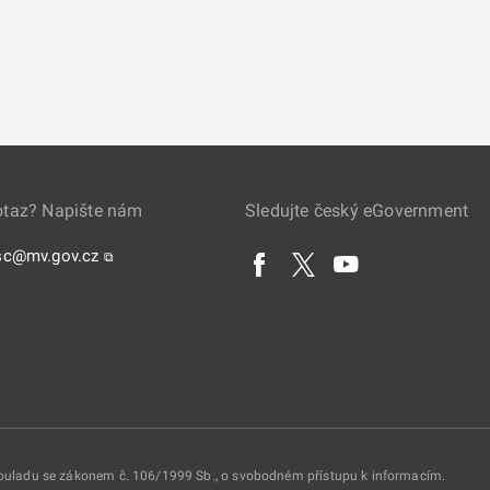
otaz? Napište nám
Sledujte český eGovernment
sc@mv.gov.cz
⧉
 souladu se zákonem č. 106/1999 Sb., o svobodném přístupu k informacím.