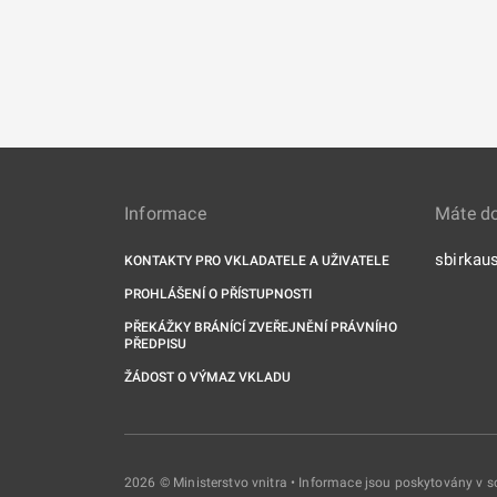
Informace
Máte d
sbirkau
KONTAKTY PRO VKLADATELE A UŽIVATELE
PROHLÁŠENÍ O PŘÍSTUPNOSTI
PŘEKÁŽKY BRÁNÍCÍ ZVEŘEJNĚNÍ PRÁVNÍHO
PŘEDPISU
ŽÁDOST O VÝMAZ VKLADU
2026 © Ministerstvo vnitra • Informace jsou poskytovány v