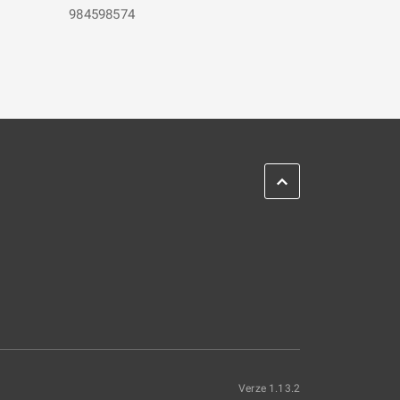
984598574
Verze 1.13.2