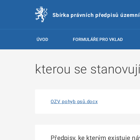
Sbírka právních předpisů územn
ÚVOD
FORMULÁŘE PRO VKLAD
kterou se stanovuj
OZV pohyb psů.docx
Předpisy, ke kterým existuje n