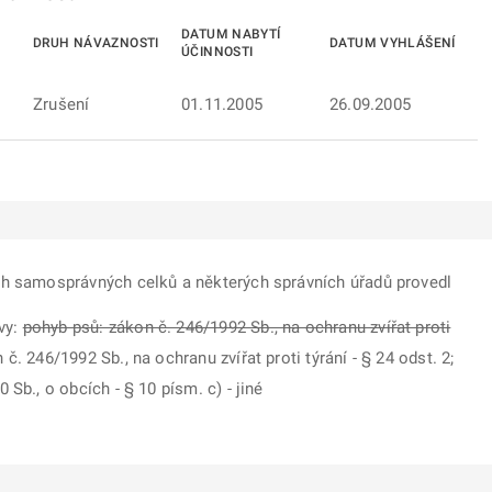
DATUM NABYTÍ
DRUH NÁVAZNOSTI
DATUM VYHLÁŠENÍ
ÚČINNOSTI
Zrušení
01.11.2005
26.09.2005
ch samosprávných celků a některých správních úřadů provedl
vy:
pohyb psů: zákon č. 246/1992 Sb., na ochranu zvířat proti
. 246/1992 Sb., na ochranu zvířat proti týrání - § 24 odst. 2;
 Sb., o obcích - § 10 písm. c) - jiné