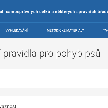
ích samosprávných celků a některých správních úřad
VYHLEDÁVÁNÍ
METODICKÉ MATERIÁLY
TV
í pravidla pro pohyb psů
ávaznost