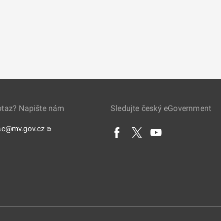
otaz? Napište nám
Sledujte český eGovernment
sc@mv.gov.cz
⧉