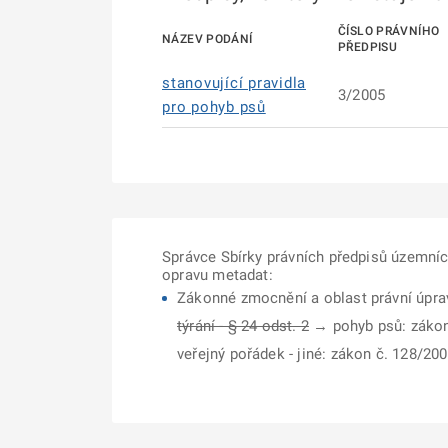
ČÍSLO PRÁVNÍHO
NÁZEV PODÁNÍ
PŘEDPISU
stanovující pravidla
3/2005
pro pohyb psů
Správce Sbírky právních předpisů územní
opravu metadat:
Zákonné zmocnění a oblast právní úpra
týrání - § 24 odst. 2
→ pohyb psů: zákon č
veřejný pořádek - jiné: zákon č. 128/2000