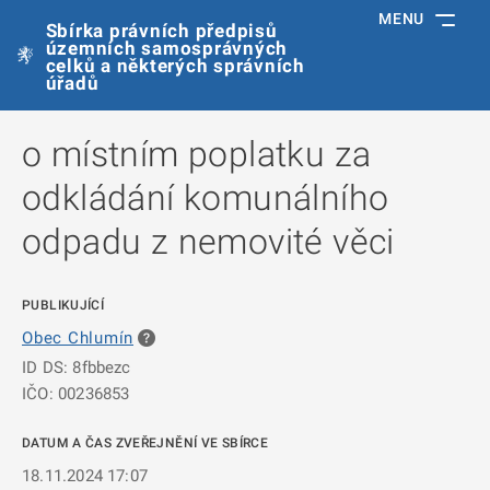
MENU
Sbírka právních předpisů
územních samosprávných
celků a některých správních
úřadů
o místním poplatku za
odkládání komunálního
odpadu z nemovité věci
PUBLIKUJÍCÍ
Obec Chlumín
ID DS: 8fbbezc
IČO: 00236853
DATUM A ČAS ZVEŘEJNĚNÍ VE SBÍRCE
18.11.2024 17:07