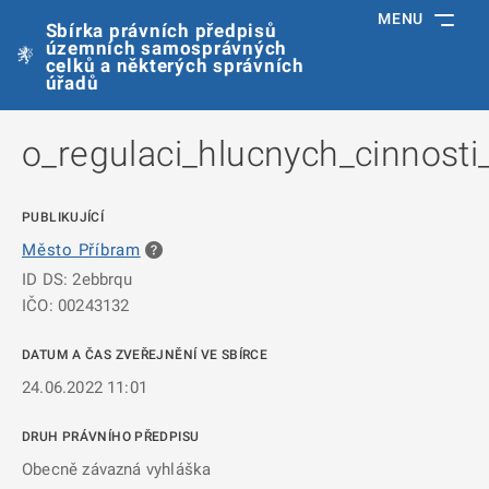
MENU
Sbírka právních předpisů
územních samosprávných
celků a některých správních
úřadů
o_regulaci_hlucnych_cinnost
PUBLIKUJÍCÍ
Město Příbram
ID DS: 2ebbrqu
IČO: 00243132
DATUM A ČAS ZVEŘEJNĚNÍ VE SBÍRCE
24.06.2022 11:01
DRUH PRÁVNÍHO PŘEDPISU
Obecně závazná vyhláška