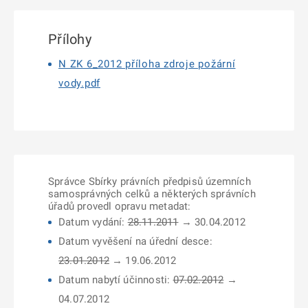
Přílohy
N ZK 6_2012 příloha zdroje požární
vody.pdf
Správce Sbírky právních předpisů územních
samosprávných celků a některých správních
úřadů provedl opravu metadat:
Datum vydání:
28.11.2011
→ 30.04.2012
Datum vyvěšení na úřední desce:
23.01.2012
→ 19.06.2012
Datum nabytí účinnosti:
07.02.2012
→
04.07.2012