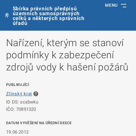
MENU
Sbírka právních předpisů
územních samosprávných
celků a některých správních
úřadů
Nařízení, kterým se stanoví
podmínky k zabezpečení
zdrojů vody k hašení požárů
PUBLIKUJÍCÍ
Zlínský kraj
ID DS: scsbwku
IČO: 70891320
DATUM VYVĚŠENÍ NA ÚŘEDNÍ DESCE
19.06.2012