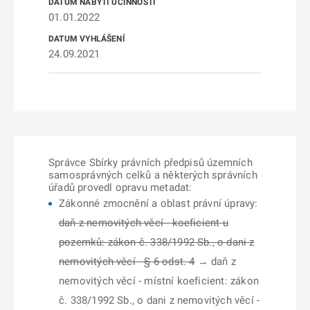
01.01.2022
24.09.2021
Správce Sbírky právních předpisů územních
samosprávných celků a některých správních
úřadů provedl opravu metadat:
Zákonné zmocnění a oblast právní úpravy:
daň z nemovitých věcí - koeficient u
pozemků: zákon č. 338/1992 Sb., o dani z
nemovitých věcí - § 6 odst. 4
→ daň z
nemovitých věcí - místní koeficient: zákon
č. 338/1992 Sb., o dani z nemovitých věcí -