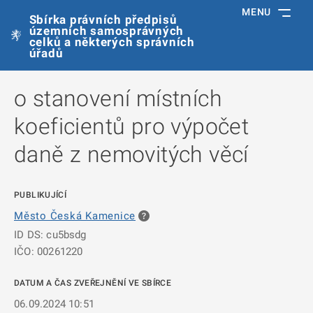
MENU
Sbírka právních předpisů
územních samosprávných
celků a některých správních
úřadů
o stanovení místních
koeficientů pro výpočet
daně z nemovitých věcí
PUBLIKUJÍCÍ
Město Česká Kamenice
ID DS: cu5bsdg
IČO: 00261220
DATUM A ČAS ZVEŘEJNĚNÍ VE SBÍRCE
06.09.2024 10:51