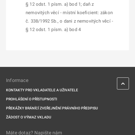
§ 12 odst. 1 písm. a) bod 1; daň z
nemovitých věcí - místní koeficient: zákon
č. 338/1992 Sb., o dani z nemovitých věcí -
§ 12 odst. 1 písm. a) bod 4
Informace
KONTAKTY PRO VKLADATELE A UŽIVATELE
PROHLÁŠENÍ O PŘÍSTUPNOSTI
PŘEKÁŽKY BRÁNÍCÍ ZVEŘEJNĚNÍ PRÁVNÍHO PŘEDPISU
ŽÁDOST O VÝMAZ VKLADU
Máte dotaz? Napište nám