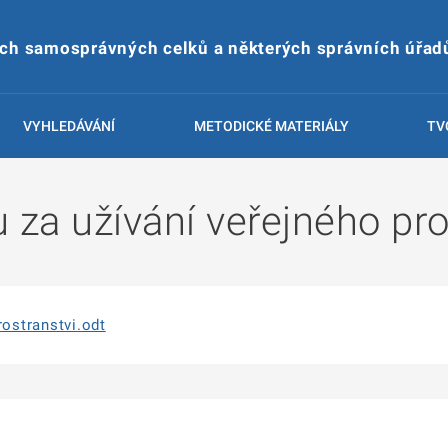
ích samosprávných celků a některých správních úřad
VYHLEDÁVÁNÍ
METODICKÉ MATERIÁLY
TV
 za užívání veřejného pro
rostranstvi.odt