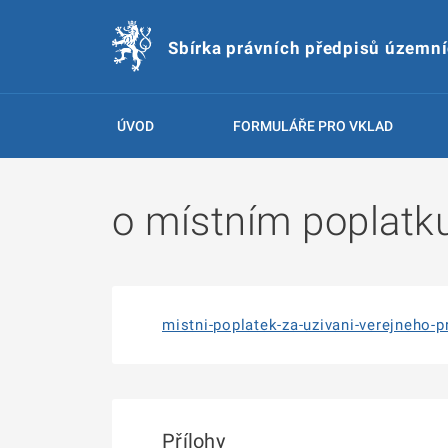
Sbírka právních předpisů územn
ÚVOD
FORMULÁŘE PRO VKLAD
o místním poplatku
mistni-poplatek-za-uzivani-verejneho-p
Přílohy