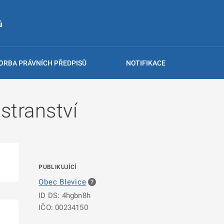
ů
ORBA PRÁVNÍCH PŘEDPISŮ
NOTIFIKACE
stranství
PUBLIKUJÍCÍ
Obec Blevice
ID DS: 4hgbn8h
IČO: 00234150