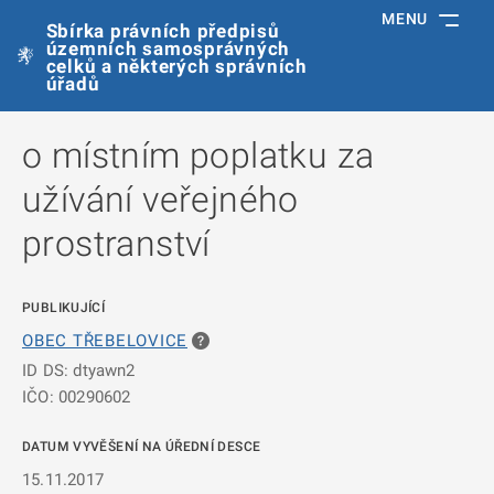
MENU
Sbírka právních předpisů
územních samosprávných
celků a některých správních
úřadů
o místním poplatku za
užívání veřejného
prostranství
PUBLIKUJÍCÍ
OBEC TŘEBELOVICE
ID DS: dtyawn2
IČO: 00290602
DATUM VYVĚŠENÍ NA ÚŘEDNÍ DESCE
15.11.2017