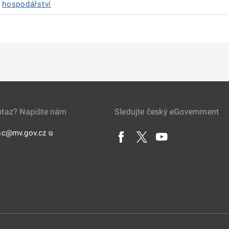
hospodářství
otaz? Napište nám
Sledujte český eGovernment
sc@mv.gov.cz
⧉