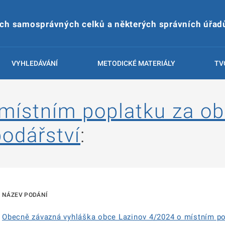
ích samosprávných celků a některých správních úřad
VYHLEDÁVÁNÍ
METODICKÉ MATERIÁLY
TV
 místním poplatku za o
odářství
:
NÁZEV PODÁNÍ
Obecně závazná vyhláška obce Lazinov 4/2024 o místním p