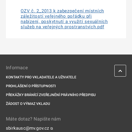
OZV č. 2_2013 k zabezpečení místních
záležitostí veřejného pořádku při
nabízení, poskytnutí a využití sexuálních
služeb na veřejných prostranstvích.pdf
Informace
KONTAKTY PRO VKLADATELE A UŽIVATELE
PROHLÁŠENÍ O PŘÍSTUPNOSTI
PŘEKÁŽKY BRÁNÍCÍ ZVEŘEJNĚNÍ PRÁVNÍHO PŘEDPISU
ŽÁDOST O VÝMAZ VKLADU
Máte dotaz? Napište nám
sbirkausc@mv.gov.cz
⧉