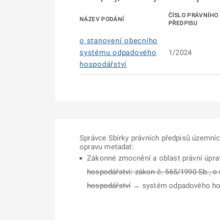
ČÍSLO PRÁVNÍHO
NÁZEV PODÁNÍ
PŘEDPISU
o stanovení obecního
systému odpadového
1/2024
hospodářství
Správce Sbírky právních předpisů územní
opravu metadat:
Zákonné zmocnění a oblast právní úpra
hospodářství: zákon č. 565/1990 Sb., o
hospodářství
→ systém odpadového hospo