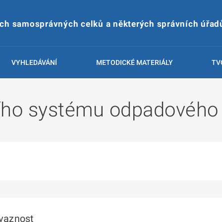
ích samosprávných celků a některých správních úřad
VYHLEDÁVÁNÍ
METODICKÉ MATERIÁLY
TV
ího systému odpadového 
ávaznost