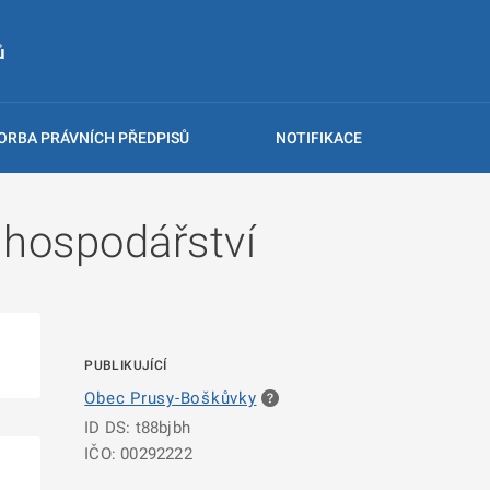
ů
ORBA PRÁVNÍCH PŘEDPISŮ
NOTIFIKACE
hospodářství
PUBLIKUJÍCÍ
Obec Prusy-Boškůvky
ID DS: t88bjbh
IČO: 00292222