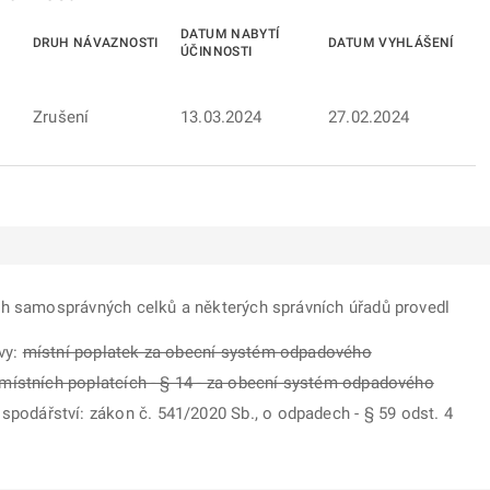
DATUM NABYTÍ
DRUH NÁVAZNOSTI
DATUM VYHLÁŠENÍ
ÚČINNOSTI
Zrušení
13.03.2024
27.02.2024
ch samosprávných celků a některých správních úřadů provedl
vy:
místní poplatek za obecní systém odpadového
 místních poplatcích - § 14 - za obecní systém odpadového
dářství: zákon č. 541/2020 Sb., o odpadech - § 59 odst. 4