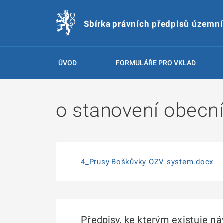
Sbírka právních předpisů územn
ÚVOD
FORMULÁŘE PRO VKLAD
o stanovení obecn
4_Prusy-Boškůvky OZV system.docx
Předpisy, ke kterým existuje n