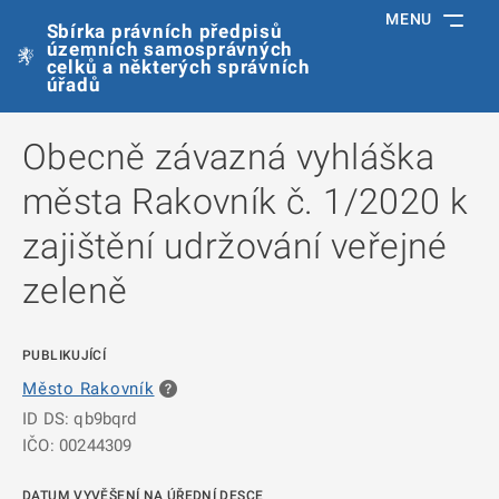
MENU
Sbírka právních předpisů
územních samosprávných
celků a některých správních
úřadů
Obecně závazná vyhláška
města Rakovník č. 1/2020 k
zajištění udržování veřejné
zeleně
PUBLIKUJÍCÍ
Město Rakovník
ID DS: qb9bqrd
IČO: 00244309
DATUM VYVĚŠENÍ NA ÚŘEDNÍ DESCE