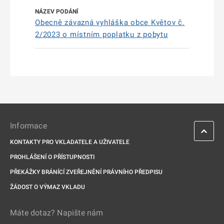
Obecně závazná vyhláška obce Květov č.
2/2023 o místním poplatku z pobytu
Informace
KONTAKTY PRO VKLADATELE A UŽIVATELE
PROHLÁŠENÍ O PŘÍSTUPNOSTI
PŘEKÁŽKY BRÁNÍCÍ ZVEŘEJNĚNÍ PRÁVNÍHO PŘEDPISU
ŽÁDOST O VÝMAZ VKLADU
Máte dotaz? Napište nám