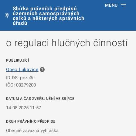
MENU
Sbírka právních předpisů
územních samosprávných
celků a některých správních
úřadů
o regulaci hlučných činností
PUBLIKUJÍCÍ
Obec Lukavice
ID DS: pcza3ir
IČO: 00279200
DATUM A ČAS ZVEŘEJNĚNÍ VE SBÍRCE
14.08.2025 11:57
DRUH PRÁVNÍHO PŘEDPISU
Obecně závazná vyhláška