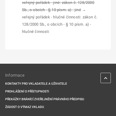
veřejný pořádek - jiné: zákon č. 128/2000
Sb., o obcích - § 10 písm. a) - jiné
→
veřejný pořádek - hlučné činnosti: zákon č.
128/2000 Sb., o obcích - § 10 písm. a) -
hlučné činnosti
Informace
KONTAKTY PRO VKLADATELE A UŽIVATELE
PROHLÁŠENÍ O PŘÍSTUPNOSTI
PŘEKÁŽKY BRÁNÍCÍ ZVEŘEJNĚNÍ PRÁVNÍHO PŘEDPISU
ŽÁDOST O VÝMAZ VKLADU