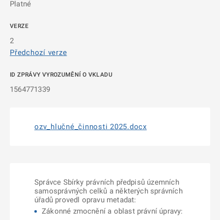
Platné
VERZE
2
Předchozí verze
ID ZPRÁVY VYROZUMĚNÍ O VKLADU
1564771339
ozv_hlučné_činnosti 2025.docx
Správce Sbírky právních předpisů územních
samosprávných celků a některých správních
úřadů provedl opravu metadat:
Zákonné zmocnění a oblast právní úpravy: