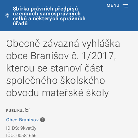
MENU
Sbírka právních předpisů
územních samosprávných
celků a některých správních
úřadů
Obecně závazná vyhláška
obce Branišov č. 1/2017,
kterou se stanoví část
společného školského
obvodu mateřské školy
PUBLIKUJÍCÍ
Obec Branišov
ID DS: 9kvat3y
IČO: 00581666