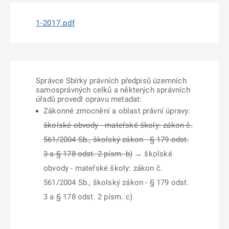
1-2017.pdf
Správce Sbírky právních předpisů územních
samosprávných celků a některých správních
úřadů provedl opravu metadat:
Zákonné zmocnění a oblast právní úpravy:
školské obvody - mateřské školy: zákon č.
561/2004 Sb., školský zákon - § 179 odst.
3 a § 178 odst. 2 písm. b)
→ školské
obvody - mateřské školy: zákon č.
561/2004 Sb., školský zákon - § 179 odst.
3 a § 178 odst. 2 písm. c)