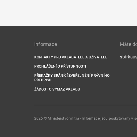
Informace
Máte d
sbirkau
KONTAKTY PRO VKLADATELE A UŽIVATELE
PROHLÁŠENÍ O PŘÍSTUPNOSTI
PŘEKÁŽKY BRÁNÍCÍ ZVEŘEJNĚNÍ PRÁVNÍHO
PŘEDPISU
ŽÁDOST O VÝMAZ VKLADU
2026 © Ministerstvo vnitra • Informace jsou poskytovány v