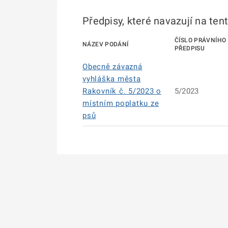
Předpisy, které navazují na ten
ČÍSLO PRÁVNÍHO
NÁZEV PODÁNÍ
PŘEDPISU
Obecně závazná
vyhláška města
Rakovník č. 5/2023 o
5/2023
místním poplatku ze
psů