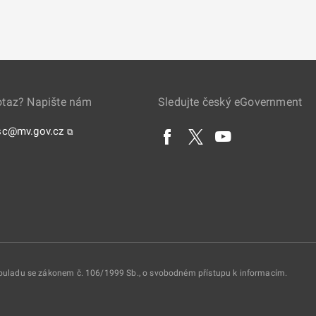
otaz? Napište nám
Sledujte český eGovernment
sc@mv.gov.cz
⧉
 souladu se zákonem č. 106/1999 Sb., o svobodném přístupu k informacím.