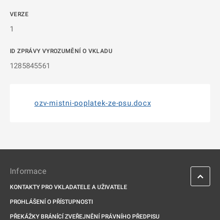
VERZE
1
ID ZPRÁVY VYROZUMĚNÍ O VKLADU
1285845561
ozv-mistni-poplatek-ze-psu.docx
Informace
KONTAKTY PRO VKLADATELE A UŽIVATELE
PROHLÁŠENÍ O PŘÍSTUPNOSTI
PŘEKÁŽKY BRÁNÍCÍ ZVEŘEJNĚNÍ PRÁVNÍHO PŘEDPISU