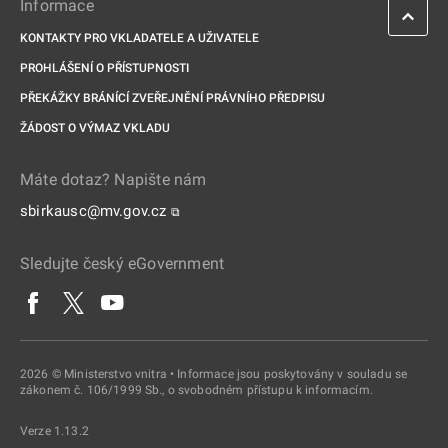
Informace
KONTAKTY PRO VKLADATELE A UŽIVATELE
PROHLÁŠENÍ O PŘÍSTUPNOSTI
PŘEKÁŽKY BRÁNÍCÍ ZVEŘEJNĚNÍ PRÁVNÍHO PŘEDPISU
ŽÁDOST O VÝMAZ VKLADU
Máte dotaz? Napište nám
sbirkausc@mv.gov.cz
⧉
Sledujte český eGovernment
2026 © Ministerstvo vnitra • Informace jsou poskytovány v souladu se
zákonem č. 106/1999 Sb., o svobodném přístupu k informacím.
Verze 1.13.2