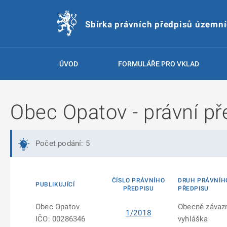
Sbírka právních předpisů územn
ÚVOD
FORMULÁŘE PRO VKLAD
Obec Opatov - právní př
Počet podání: 5
ČÍSLO PRÁVNÍHO
DRUH PRÁVNÍH
PUBLIKUJÍCÍ
PŘEDPISU
PŘEDPISU
Obec Opatov
Obecně závaz
1/2018
IČO: 00286346
vyhláška