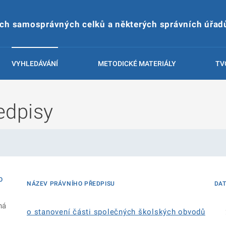
ích samosprávných celků a některých správních úřad
VYHLEDÁVÁNÍ
METODICKÉ MATERIÁLY
TV
edpisy
O
NÁZEV PRÁVNÍHO PŘEDPISU
DA
ná
o stanovení části společných školských obvodů