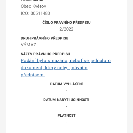
Obec Květov
IČO: 00511480
2/2022
VÝMAZ
Podání bylo smazáno, neboť se jednalo o
dokument, který nebyl právním
předpisem.
-
-
-