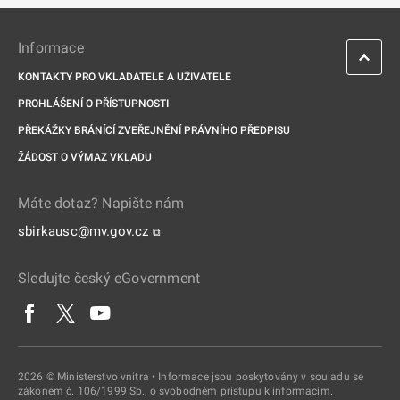
Informace
KONTAKTY PRO VKLADATELE A UŽIVATELE
PROHLÁŠENÍ O PŘÍSTUPNOSTI
PŘEKÁŽKY BRÁNÍCÍ ZVEŘEJNĚNÍ PRÁVNÍHO PŘEDPISU
ŽÁDOST O VÝMAZ VKLADU
Máte dotaz? Napište nám
sbirkausc@mv.gov.cz
⧉
Sledujte český eGovernment
2026 © Ministerstvo vnitra • Informace jsou poskytovány v souladu se
zákonem č. 106/1999 Sb., o svobodném přístupu k informacím.