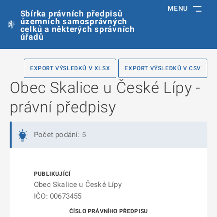
MENU
Sbírka právních předpisů
územních samosprávných
celků a některých správních
úřadů
EXPORT VÝSLEDKŮ V XLSX
EXPORT VÝSLEDKŮ V CSV
Obec Skalice u České Lípy -
právní předpisy
Počet podání: 5
Obec Skalice u České Lípy
IČO: 00673455