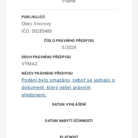
Platné
Obec Vnorovy
IČO: 00285480
5/2024
VÝMAZ
Podání bylo smazáno, neboť se jednalo o
dokument, který nebyl právním
předpisem.
-
-