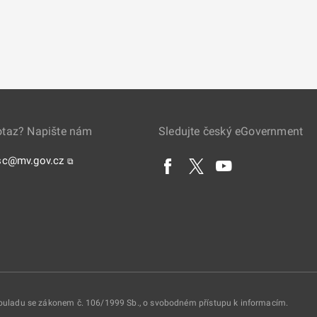
otaz? Napište nám
Sledujte český eGovernment
sc@mv.gov.cz
⧉
 souladu se zákonem č. 106/1999 Sb., o svobodném přístupu k informacím.