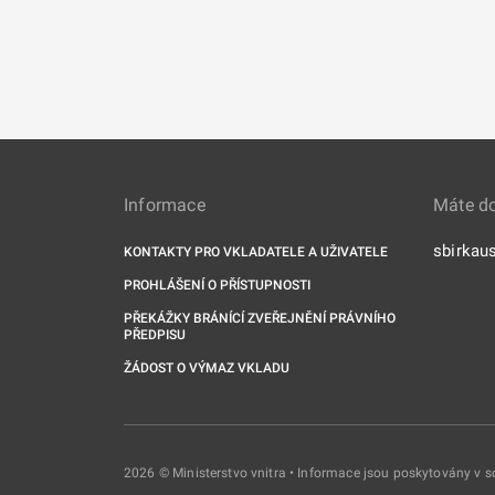
Informace
Máte d
sbirkau
KONTAKTY PRO VKLADATELE A UŽIVATELE
PROHLÁŠENÍ O PŘÍSTUPNOSTI
PŘEKÁŽKY BRÁNÍCÍ ZVEŘEJNĚNÍ PRÁVNÍHO
PŘEDPISU
ŽÁDOST O VÝMAZ VKLADU
2026 © Ministerstvo vnitra • Informace jsou poskytovány v