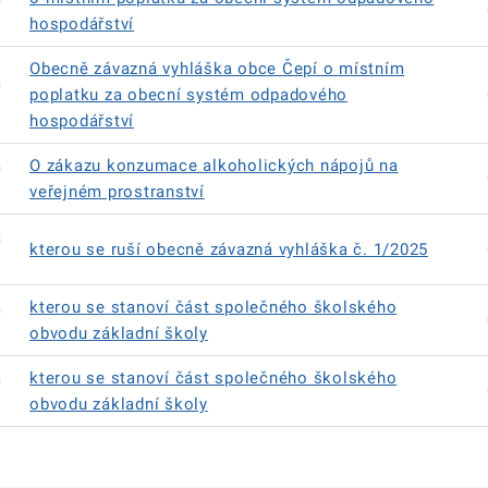
hospodářství
Obecně závazná vyhláška obce Čepí o místním
á
poplatku za obecní systém odpadového
hospodářství
á
O zákazu konzumace alkoholických nápojů na
veřejném prostranství
á
kterou se ruší obecně závazná vyhláška č. 1/2025
á
kterou se stanoví část společného školského
obvodu základní školy
á
kterou se stanoví část společného školského
obvodu základní školy