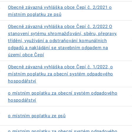
á
Obecně závazná vyhláška obce Čepí č. 2/2021 o
místním poplatku ze psů
Obecně závazná vyhláška obce Čepí č. 2/2022 O
stanovení sytému shromažďování, sběru, přepravy,
á
třídění, využívání a odstraňování komunálních
odpadů a nakládání se stavebním odpadem na
území obce Čepí
Obecně závazná vyhláška obce Čepí č. 1/2022, o
á
místním poplatku za obecní systém odpadového
hospodářství
á
o místním poplatku za obecní systém odpadového
hospodářství
á
o místním poplatku ze psů
á
o místním poplatku za obecní systém odpadového