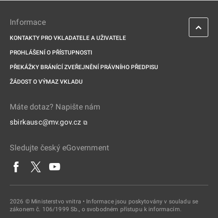
Informace
KONTAKTY PRO VKLADATELE A UŽIVATELE
PROHLÁŠENÍ O PŘÍSTUPNOSTI
PŘEKÁŽKY BRÁNÍCÍ ZVEŘEJNĚNÍ PRÁVNÍHO PŘEDPISU
ŽÁDOST O VÝMAZ VKLADU
Máte dotaz? Napište nám
sbirkausc@mv.gov.cz
⧉
Sledujte český eGovernment
2026 © Ministerstvo vnitra • Informace jsou poskytovány v souladu se
zákonem č. 106/1999 Sb., o svobodném přístupu k informacím.