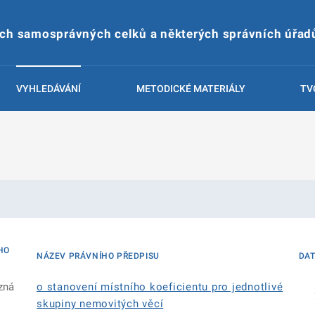
ích samosprávných celků a některých správních úřad
VYHLEDÁVÁNÍ
METODICKÉ MATERIÁLY
TV
HO
NÁZEV PRÁVNÍHO PŘEDPISU
DA
zná
o stanovení místního koeficientu pro jednotlivé
skupiny nemovitých věcí