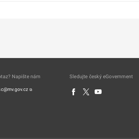
otaz? Napište nám
Sledujte český eGovernment
sc@mv.gov.cz
⧉