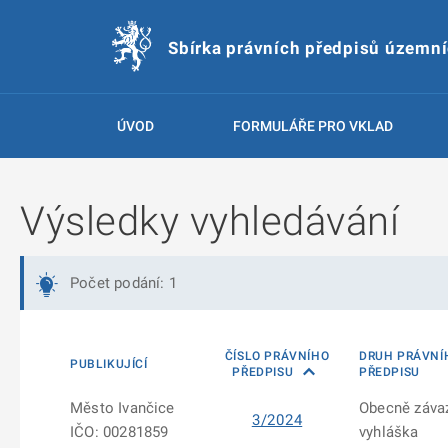
Sbírka právních předpisů územn
ÚVOD
FORMULÁŘE PRO VKLAD
Výsledky vyhledávání
Počet podání: 1
ČÍSLO PRÁVNÍHO
DRUH PRÁVNÍ
PUBLIKUJÍCÍ
PŘEDPISU
PŘEDPISU
Město Ivančice
Obecně záva
3/2024
IČO: 00281859
vyhláška