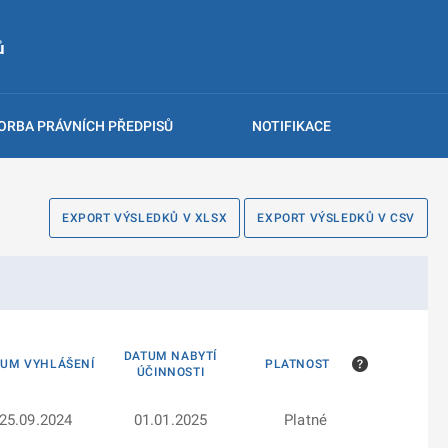
ů
ORBA PRÁVNÍCH PŘEDPISŮ
NOTIFIKACE
EXPORT VÝSLEDKŮ V XLSX
EXPORT VÝSLEDKŮ V CSV
DATUM NABYTÍ
TUM VYHLÁŠENÍ
PLATNOST
ÚČINNOSTI
25.09.2024
01.01.2025
Platné