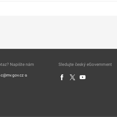
otaz? Napište nám
Sledujte český eGovernment
sc@mv.gov.cz
⧉