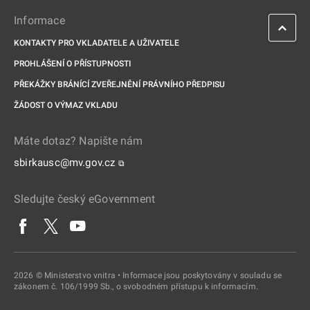
Informace
KONTAKTY PRO VKLADATELE A UŽIVATELE
PROHLÁŠENÍ O PŘÍSTUPNOSTI
PŘEKÁŽKY BRÁNÍCÍ ZVEŘEJNĚNÍ PRÁVNÍHO PŘEDPISU
ŽÁDOST O VÝMAZ VKLADU
Máte dotaz? Napište nám
sbirkausc@mv.gov.cz
⧉
Sledujte český eGovernment
2026 © Ministerstvo vnitra • Informace jsou poskytovány v souladu se
zákonem č. 106/1999 Sb., o svobodném přístupu k informacím.