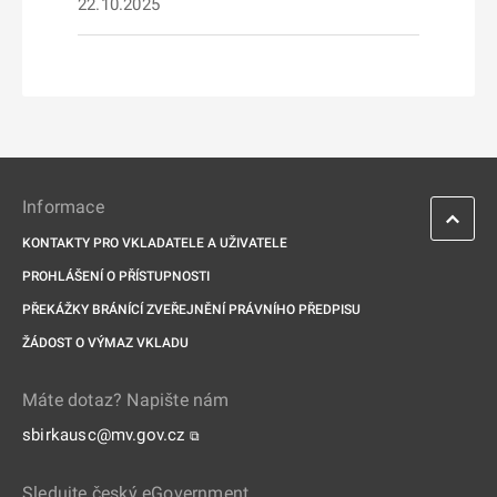
22.10.2025
Informace
KONTAKTY PRO VKLADATELE A UŽIVATELE
PROHLÁŠENÍ O PŘÍSTUPNOSTI
PŘEKÁŽKY BRÁNÍCÍ ZVEŘEJNĚNÍ PRÁVNÍHO PŘEDPISU
ŽÁDOST O VÝMAZ VKLADU
Máte dotaz? Napište nám
sbirkausc@mv.gov.cz
⧉
Sledujte český eGovernment