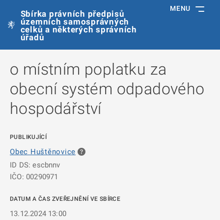
MENU
Sbírka právních předpisů
územních samosprávných
celků a některých správních
úřadů
o místním poplatku za
obecní systém odpadového
hospodářství
PUBLIKUJÍCÍ
Obec Huštěnovice
ID DS: escbnnv
IČO: 00290971
DATUM A ČAS ZVEŘEJNĚNÍ VE SBÍRCE
13.12.2024 13:00