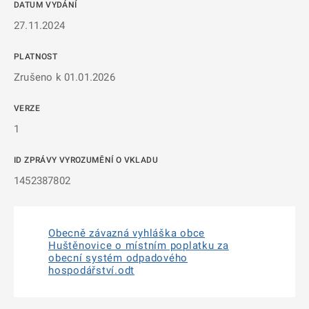
DATUM VYDÁNÍ
27.11.2024
PLATNOST
Zrušeno k 01.01.2026
VERZE
1
ID ZPRÁVY VYROZUMĚNÍ O VKLADU
1452387802
Obecně závazná vyhláška obce
Huštěnovice o místním poplatku za
obecní systém odpadového
hospodářství.odt