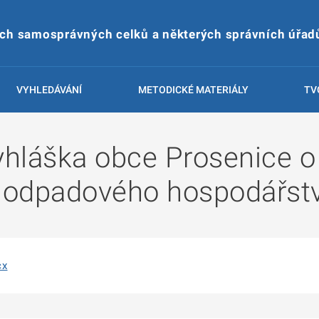
ích samosprávných celků a některých správních úřad
VYHLEDÁVÁNÍ
METODICKÉ MATERIÁLY
TV
hláška obce Prosenice o
 odpadového hospodářstv
cx